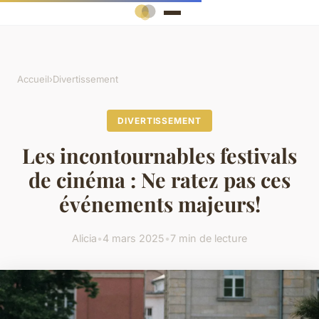
Accueil
›
Divertissement
DIVERTISSEMENT
Les incontournables festivals
de cinéma : Ne ratez pas ces
événements majeurs!
Alicia
•
4 mars 2025
•
7 min de lecture