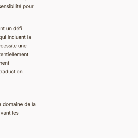
ensibilité pour
nt un défi
ui incluent la
nécessite une
entiellement
gnent
traduction.
e domaine de la
avant les