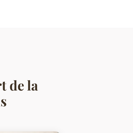
t de la
s