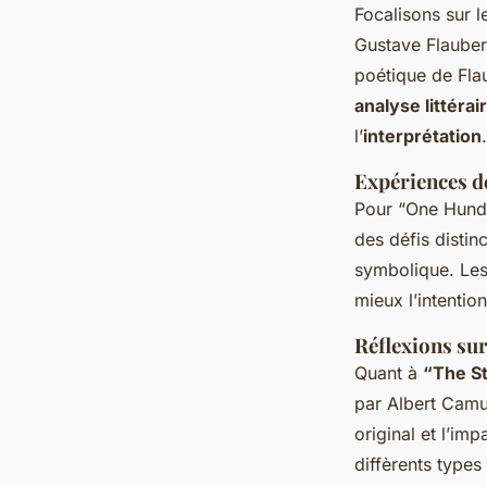
Focalisons sur 
Gustave Flaubert
poétique de Flau
analyse littérai
l’
interprétation
.
Expériences d
Pour “One Hundr
des défis distin
symbolique. Les
mieux l’intention
Réflexions su
Quant à
“The S
par Albert Camus
original et l’imp
diffèrents types