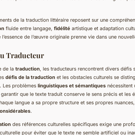
ments de la traduction littéraire reposent sur une compréh
on
fluide entre langage,
fidélité
artistique et adaptation cultu
 l’essence de l’œuvre originale prenne vie dans une nouvell
du Traducteur
e de la
traduction
, les traducteurs rencontrent divers défis s
les
défis de la traduction
et les obstacles culturels se distin
t. Les problèmes
linguistiques et sémantiques
nécessitent 
garantir que le texte traduit conserve le sens précis et les
Chaque langue a sa propre structure et ses propres nuances
considérables
.
ation
des références culturelles spécifiques exige une prof
lturelle pour éviter que le texte ne semble artificiel ou in