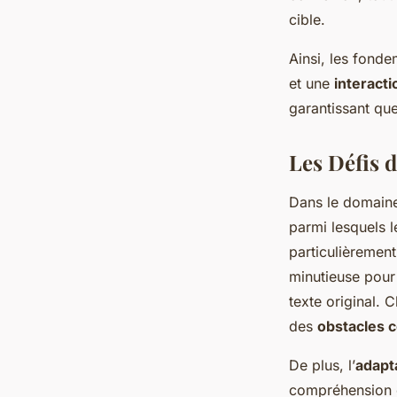
cible.
Ainsi, les fonde
et une
interacti
garantissant que
Les Défis 
Dans le domain
parmi lesquels 
particulièremen
minutieuse pour 
texte original. 
des
obstacles 
De plus, l’
adapt
compréhension cu