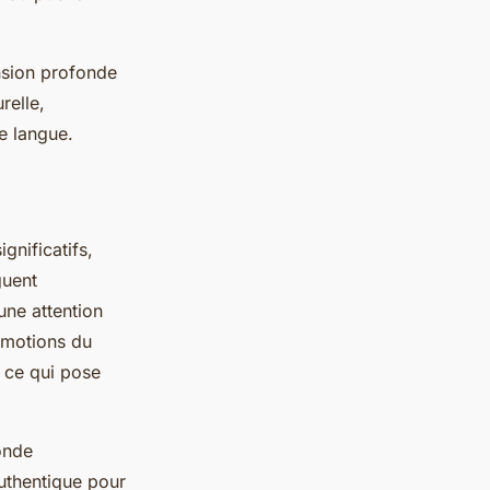
ension profonde
relle,
e langue.
ignificatifs,
guent
une attention
 émotions du
, ce qui pose
onde
authentique pour