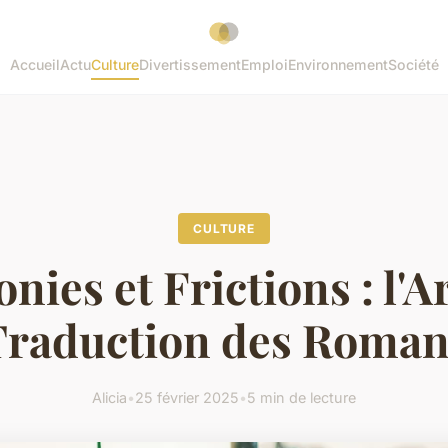
Accueil
Actu
Culture
Divertissement
Emploi
Environnement
Société
CULTURE
ies et Frictions : l'Ar
Traduction des Roman
Alicia
•
25 février 2025
•
5 min de lecture