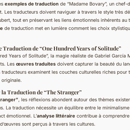
les
exemples de traduction
de “Madame Bovary”, un chef-
. Les traducteurs doivent naviguer à travers le style très dét
bert, tout en préservant les liens émotionnels inhérents au
re
de traduction met en lumière comment les choix stylistiqu
e Traduction de “One Hundred Years of Solitude”
ed Years of Solitude”, la magie réaliste de Gabriel García
cts. Les
œuvres traduites
doivent capturer la beauté du la
 traducteurs examinent les couches culturelles riches pour 
 originale.
r la Traduction de “The Stranger”
tranger”
, les réflexions abondent autour des thèmes existen
. La traduction nécessite un équilibre entre le minimalisme
act émotionnel. L’
analyse littéraire
contribue à comprendre
 d‘œuvres sont perçus à travers les cultures.