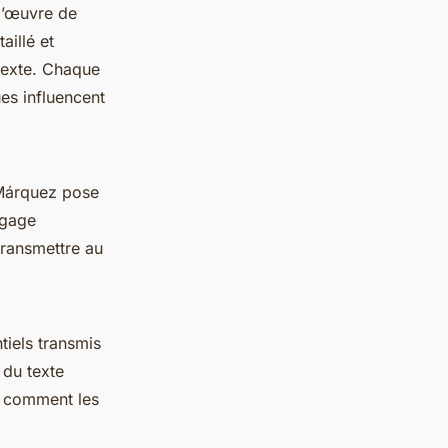
d’œuvre de
aillé et
 texte. Chaque
es influencent
 Márquez pose
ngage
transmettre au
tiels transmis
 du texte
 comment les