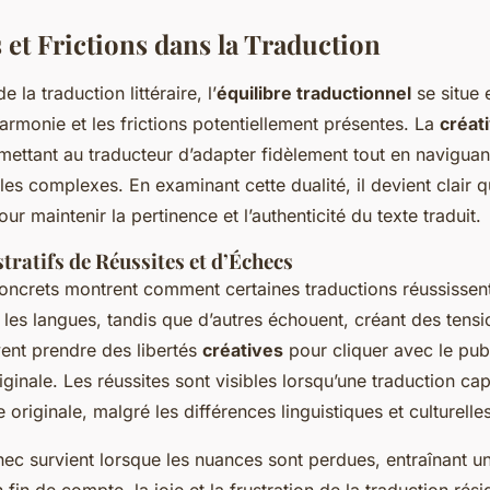
et Frictions dans la Traduction
la traduction littéraire, l’
équilibre traductionnel
se situe 
armonie et les frictions potentiellement présentes. La
créati
mettant au traducteur d’adapter fidèlement tout en naviguan
les complexes. En examinant cette dualité, il devient clair qu
our maintenir la pertinence et l’authenticité du texte traduit.
tratifs de Réussites et d’Échecs
ncrets montrent comment certaines traductions réussissent
 les langues, tandis que d’autres échouent, créant des tensio
vent prendre des libertés
créatives
pour cliquer avec le publ
riginale. Les réussites sont visibles lorsqu’une traduction cap
 originale, malgré les différences linguistiques et culturelles
hec survient lorsque les nuances sont perdues, entraînant 
 fin de compte, la joie et la frustration de la traduction rés