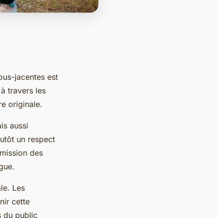
ous-jacentes est
à travers les
e originale.
is aussi
lutôt un respect
nsmission des
ngue.
le. Les
ir cette
s du public