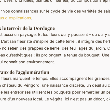
: roses, orchidées, plantes d’intérieur, ou compositions ép
r vos connaissances sur le cycle de vie des variétés de sai
us d'explications
.
 le terroir de la Dordogne
st aussi un paysage. Et les fleurs qui y poussent - ou qui y s
 L’artisan fleuriste s’inspire de cette terre : il intègre des h
noisetier, des grappes de lierre, des feuillages du jardin. 
as qu’esthétiques : ils prolongent la tenue du bouquet. Une f
qui connaît son environnement.
oraux de l'agglomération
s fleurs marquent le temps. Elles accompagnent les grandes
 château du Périgord, une naissance discrète, un deuil au c
les entreprises utilisent les bouquets pour remercier un p
ure d’un nouveau local. Le végétal ici n’est pas un décor, c’