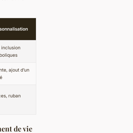
sonnalisation
 inclusion
boliques
te, ajout d’un
sé
ces, ruban
nt de vie