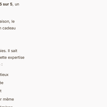
5 sur 5
, un
aison, le
un cadeau
s. Il sait
ette expertise
 :
tieux
ée
t
our même