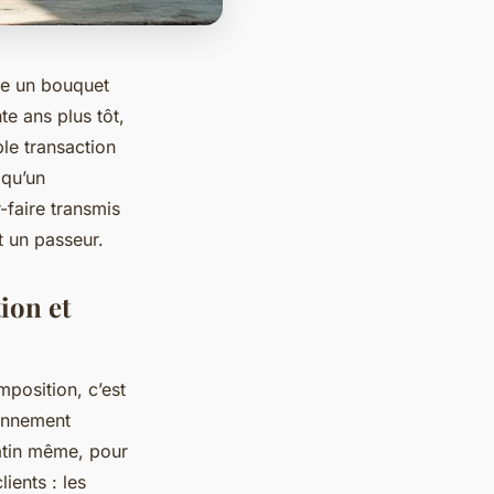
rre un bouquet
e ans plus tôt,
le transaction
 qu’un
-faire transmis
st un passeur.
tion et
position, c’est
ionnement
matin même, pour
ients : les