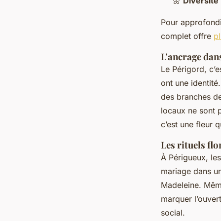
🌼
Diversité
Pour approfondi
complet offre
pl
L'ancrage dans
Le Périgord, c’e
ont une identité.
des branches de 
locaux ne sont p
c’est une fleur 
Les rituels fl
À Périgueux, le
mariage dans un
Madeleine. Même 
marquer l’ouvert
social.