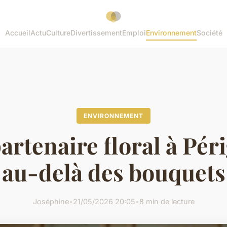
Accueil
Actu
Culture
Divertissement
Emploi
Environnement
Société
ENVIRONNEMENT
artenaire floral à Pér
au-delà des bouquets
Joséphine
•
21/05/2026 20:05
•
8 min de lecture