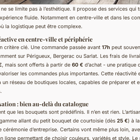
 ne se limite pas à l’esthétique. Il propose des services qui
érience fluide. Notamment en centre-ville et dans les c
ù la logistique peut être complexe.
éactive en centre-ville et périphérie
 un critère clé. Une commande passée avant
17h
peut souvent
mment sur Périgueux, Bergerac ou Sarlat. Les frais de livra
€
, mais sont offerts à partir de
60 €
d’achat - une pratique
valoriser les commandes plus importantes. Cette réactivité 
à un réseau de boutiques locales, capables de préparer et 
.
ation : bien au-delà du catalogue
 que les bouquets sont prédéfinis. Il n’en est rien. L’artis
 gamme allant du petit bouquet de courtoisie (dès
25 €
) à l
 cérémonie d’entreprise. Certains vont même plus loin, av
n ligne permettant de choisir couleurs, variétés et style. Le 