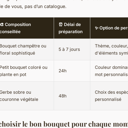
le de vous, pas d’un catalogue.
🎨 Composition
⏰ Délai de
✨ Option de per
conseillée
préparation
Bouquet champêtre ou
Thème, couleur,
5 à 7 jours
floral sophistiqué
d'éléments sym
Petit bouquet coloré ou
Couleur dominan
24h
plante en pot
mot personnali
Gerbe sobre ou
Choix des espè
48h
couronne végétale
personnalisé
oisir le bon bouquet pour chaque mome