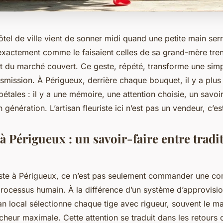
ôtel de ville vient de sonner midi quand une petite main se
exactement comme le faisaient celles de sa grand-mère trent
 du marché couvert. Ce geste, répété, transforme une simp
smission. À Périgueux, derrière chaque bouquet, il y a plus
tales : il y a une mémoire, une attention choisie, un savoir
 génération. L’artisan fleuriste ici n’est pas un vendeur, c’e
l à Périgueux : un savoir-faire entre tradi
riste à Périgueux, ce n’est pas seulement commander une com
processus humain. À la différence d’un système d’approvis
tisan local sélectionne chaque tige avec rigueur, souvent le 
îcheur maximale. Cette attention se traduit dans les retours cl