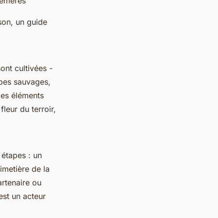
hémères
son, un guide
ont cultivées -
erbes sauvages,
Ces éléments
leur du terroir,
 étapes : un
imetière de la
artenaire ou
est un acteur