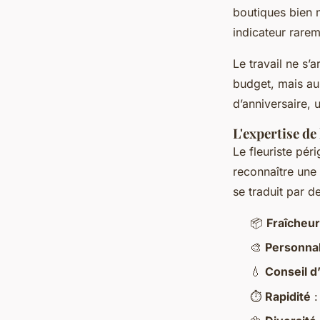
boutiques bien 
indicateur rarem
Le travail ne s’a
budget, mais au
d’anniversaire,
L'expertise de 
Le fleuriste pér
reconnaître une 
se traduit par d
📦
Fraîcheur
🎨
Personnal
💧
Conseil d
⏱️
Rapidité
: