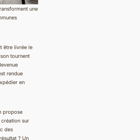
 transforment une
ommunes
 être livrée le
ison tournent
 devenue
est rendue
expédier en
an propose
a création sur
ec des
résultat ? Un